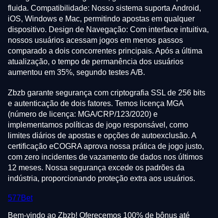
fluida. Compatibilidade: Nosso sistema suporta Android,
iOS, Windows e Mac, permitindo apostas em qualquer
dispositivo. Design de Navegação: Com interface intuitiva,
nossos usuários acessam jogos em menos passos
comparado a dois concorrentes principais. Após a última
atualização, o tempo de permanência dos usuários
aumentou em 35%, segundo testes A/B.
Zbzb garante segurança com criptografia SSL de 256 bits
e autenticação de dois fatores. Temos licença MGA
(número de licença: MGA/CRP/123/2020) e
implementamos políticas de jogo responsável, como
limites diários de apostas e opções de autoexclusão. A
certificação eCOGRA aprova nossa prática de jogo justo,
com zero incidentes de vazamento de dados nos últimos
12 meses. Nossa segurança excede os padrões da
indústria, proporcionando proteção extra aos usuários.
577Bet
Bem-vindo ao Zbzb! Oferecemos 100% de bônus até