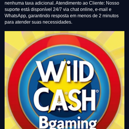
nenhuma taxa adicional. Atendimento ao Cliente: Nosso
suporte está disponível 24/7 via chat online, e-mail e
WhatsApp, garantindo resposta em menos de 2 minutos
para atender suas necessidades.