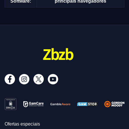
Software:
principais navegadores
Ofertas especiais